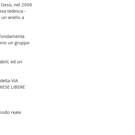
a Gesù, nel 2006
esa tedesca -
 un anello a
e fondamenta
rono un gruppo
abili; ed un
della VIA
IESE LIBERE
 modo reale