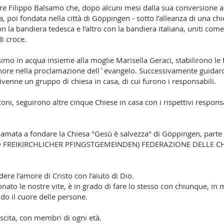
ore Filippo Balsamo che, dopo alcuni mesi dalla sua conversione 
, poi fondata nella città di Göppingen - sotto l’alleanza di una chi
 la bandiera tedesca e l’altro con la bandiera italiana, uniti come
di croce.
simo in acqua insieme alla moglie Marisella Geraci, stabilirono l
Signore nella proclamazione dell`evangelo. Successivamente guida
ivenne un gruppo di chiesa in casa, di cui furono i responsabili.
oni, seguirono altre cinque Chiese in casa con i rispettivi respons
hiamata a fondare la Chiesa "Gesù è salvezza" di Göppingen, parte 
FREIKIRCHLICHER PFINGSTGEMEINDEN) FEDERAZIONE DELLE CH
dere l’amore di Cristo con l'aiuto di Dio.
onato le nostre vite, è in grado di fare lo stesso con chiunque, in
o il cuore delle persone.
scita, con membri di ogni età.